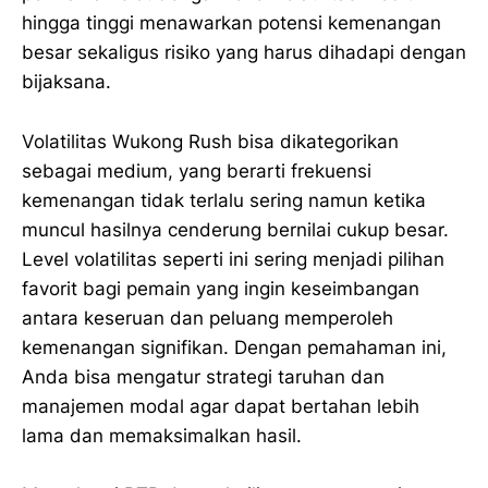
hingga tinggi menawarkan potensi kemenangan
besar sekaligus risiko yang harus dihadapi dengan
bijaksana.
Volatilitas Wukong Rush bisa dikategorikan
sebagai medium, yang berarti frekuensi
kemenangan tidak terlalu sering namun ketika
muncul hasilnya cenderung bernilai cukup besar.
Level volatilitas seperti ini sering menjadi pilihan
favorit bagi pemain yang ingin keseimbangan
antara keseruan dan peluang memperoleh
kemenangan signifikan. Dengan pemahaman ini,
Anda bisa mengatur strategi taruhan dan
manajemen modal agar dapat bertahan lebih
lama dan memaksimalkan hasil.