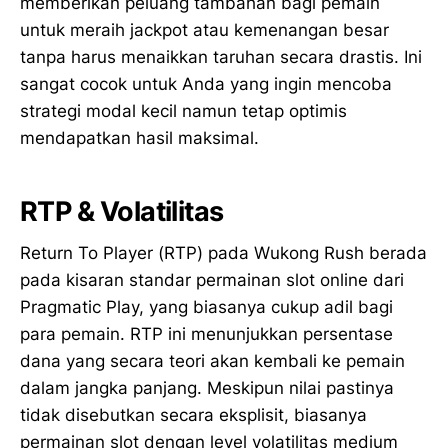
memberikan peluang tambahan bagi pemain
untuk meraih jackpot atau kemenangan besar
tanpa harus menaikkan taruhan secara drastis. Ini
sangat cocok untuk Anda yang ingin mencoba
strategi modal kecil namun tetap optimis
mendapatkan hasil maksimal.
RTP & Volatilitas
Return To Player (RTP) pada Wukong Rush berada
pada kisaran standar permainan slot online dari
Pragmatic Play, yang biasanya cukup adil bagi
para pemain. RTP ini menunjukkan persentase
dana yang secara teori akan kembali ke pemain
dalam jangka panjang. Meskipun nilai pastinya
tidak disebutkan secara eksplisit, biasanya
permainan slot dengan level volatilitas medium