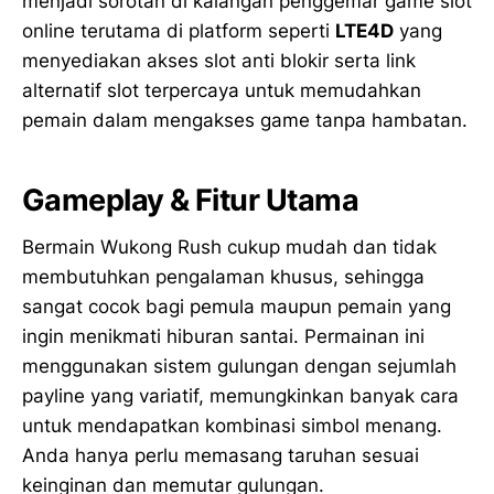
menjadi sorotan di kalangan penggemar game slot
online terutama di platform seperti
LTE4D
yang
menyediakan akses slot anti blokir serta link
alternatif slot terpercaya untuk memudahkan
pemain dalam mengakses game tanpa hambatan.
Gameplay & Fitur Utama
Bermain Wukong Rush cukup mudah dan tidak
membutuhkan pengalaman khusus, sehingga
sangat cocok bagi pemula maupun pemain yang
ingin menikmati hiburan santai. Permainan ini
menggunakan sistem gulungan dengan sejumlah
payline yang variatif, memungkinkan banyak cara
untuk mendapatkan kombinasi simbol menang.
Anda hanya perlu memasang taruhan sesuai
keinginan dan memutar gulungan.