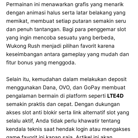
Permainan ini menawarkan grafis yang menarik
dengan animasi halus serta latar belakang yang
memikat, membuat setiap putaran semakin seru
dan penuh tantangan. Bagi para penggemar slot
yang ingin mencoba sesuatu yang berbeda,
Wukong Rush menjadi pilihan favorit karena
keseimbangan antara gameplay yang mudah dan
fitur bonus yang menggoda.
Selain itu, kemudahan dalam melakukan deposit
menggunakan Dana, OVO, dan GoPay membuat
pengalaman bermain di platform seperti
LTE4D
semakin praktis dan cepat. Dengan dukungan
akses slot anti blokir serta link alternatif slot yang
selalu aktif, Anda tidak perlu khawatir tentang
kendala teknis saat hendak login atau mengakses
game favorit ini kapan saja. Artikel ini akan