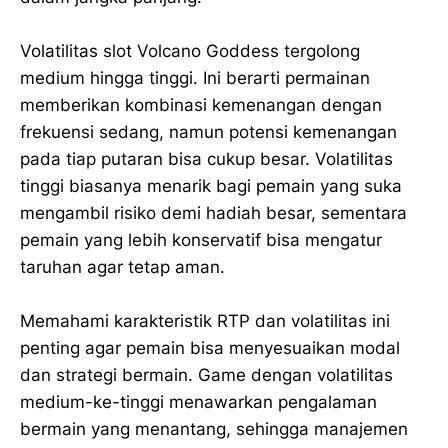
Volatilitas slot Volcano Goddess tergolong
medium hingga tinggi. Ini berarti permainan
memberikan kombinasi kemenangan dengan
frekuensi sedang, namun potensi kemenangan
pada tiap putaran bisa cukup besar. Volatilitas
tinggi biasanya menarik bagi pemain yang suka
mengambil risiko demi hadiah besar, sementara
pemain yang lebih konservatif bisa mengatur
taruhan agar tetap aman.
Memahami karakteristik RTP dan volatilitas ini
penting agar pemain bisa menyesuaikan modal
dan strategi bermain. Game dengan volatilitas
medium-ke-tinggi menawarkan pengalaman
bermain yang menantang, sehingga manajemen