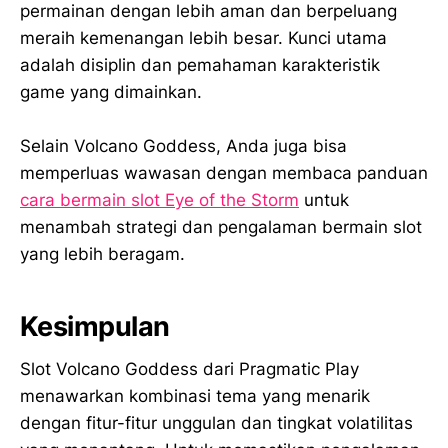
permainan dengan lebih aman dan berpeluang
meraih kemenangan lebih besar. Kunci utama
adalah disiplin dan pemahaman karakteristik
game yang dimainkan.
Selain Volcano Goddess, Anda juga bisa
memperluas wawasan dengan membaca panduan
cara bermain slot Eye of the Storm
untuk
menambah strategi dan pengalaman bermain slot
yang lebih beragam.
Kesimpulan
Slot Volcano Goddess dari Pragmatic Play
menawarkan kombinasi tema yang menarik
dengan fitur-fitur unggulan dan tingkat volatilitas