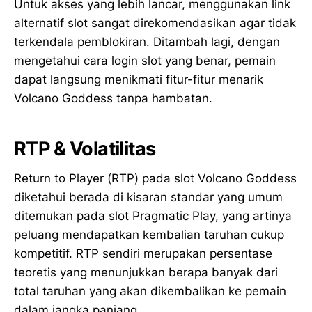
Untuk akses yang lebih lancar, menggunakan link
alternatif slot sangat direkomendasikan agar tidak
terkendala pemblokiran. Ditambah lagi, dengan
mengetahui cara login slot yang benar, pemain
dapat langsung menikmati fitur-fitur menarik
Volcano Goddess tanpa hambatan.
RTP & Volatilitas
Return to Player (RTP) pada slot Volcano Goddess
diketahui berada di kisaran standar yang umum
ditemukan pada slot Pragmatic Play, yang artinya
peluang mendapatkan kembalian taruhan cukup
kompetitif. RTP sendiri merupakan persentase
teoretis yang menunjukkan berapa banyak dari
total taruhan yang akan dikembalikan ke pemain
dalam jangka panjang.