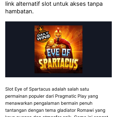
link alternatif slot untuk akses tanpa
hambatan.
Slot Eye of Spartacus adalah salah satu
permainan populer dari Pragmatic Play yang
menawarkan pengalaman bermain penuh
tantangan dengan tema gladiator Romawi yang