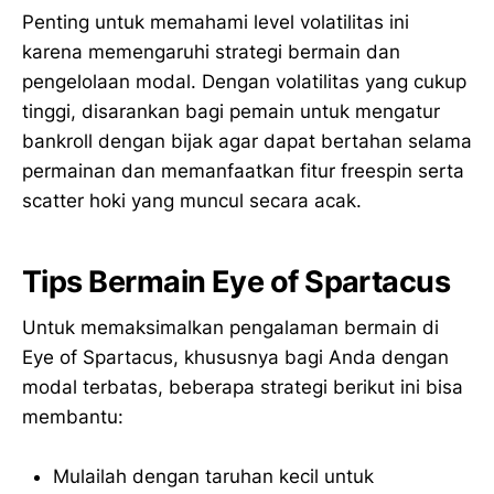
Penting untuk memahami level volatilitas ini
karena memengaruhi strategi bermain dan
pengelolaan modal. Dengan volatilitas yang cukup
tinggi, disarankan bagi pemain untuk mengatur
bankroll dengan bijak agar dapat bertahan selama
permainan dan memanfaatkan fitur freespin serta
scatter hoki yang muncul secara acak.
Tips Bermain Eye of Spartacus
Untuk memaksimalkan pengalaman bermain di
Eye of Spartacus, khususnya bagi Anda dengan
modal terbatas, beberapa strategi berikut ini bisa
membantu:
Mulailah dengan taruhan kecil untuk