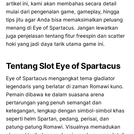
artikel ini, kami akan membahas secara detail
mulai dari pengenalan game, gameplay, hingga
tips jitu agar Anda bisa memaksimalkan peluang
menang di Eye of Spartacus. Jangan lewatkan
juga penjelasan tentang fitur freespin dan scatter
hoki yang jadi daya tarik utama game ini.
Tentang Slot Eye of Spartacus
Eye of Spartacus mengangkat tema gladiator
legendaris yang berlatar di zaman Romawi kuno.
Pemain dibawa ke dalam suasana arena
pertarungan yang penuh semangat dan
ketegangan, lengkap dengan simbol-simbol khas
seperti helm Spartan, pedang, perisai, dan
patung-patung Romawi. Visualnya memadukan