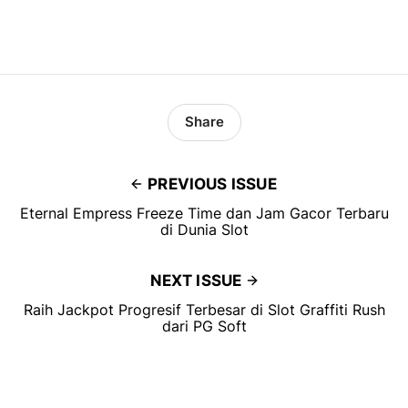
Share
PREVIOUS ISSUE
Eternal Empress Freeze Time dan Jam Gacor Terbaru
di Dunia Slot
NEXT ISSUE
Raih Jackpot Progresif Terbesar di Slot Graffiti Rush
dari PG Soft