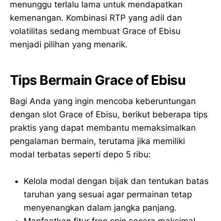
menunggu terlalu lama untuk mendapatkan
kemenangan. Kombinasi RTP yang adil dan
volatilitas sedang membuat Grace of Ebisu
menjadi pilihan yang menarik.
Tips Bermain Grace of Ebisu
Bagi Anda yang ingin mencoba keberuntungan
dengan slot Grace of Ebisu, berikut beberapa tips
praktis yang dapat membantu memaksimalkan
pengalaman bermain, terutama jika memiliki
modal terbatas seperti depo 5 ribu:
Kelola modal dengan bijak dan tentukan batas
taruhan yang sesuai agar permainan tetap
menyenangkan dalam jangka panjang.