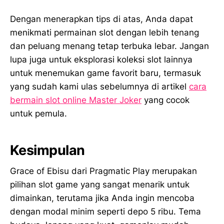
Dengan menerapkan tips di atas, Anda dapat
menikmati permainan slot dengan lebih tenang
dan peluang menang tetap terbuka lebar. Jangan
lupa juga untuk eksplorasi koleksi slot lainnya
untuk menemukan game favorit baru, termasuk
yang sudah kami ulas sebelumnya di artikel
cara
bermain slot online Master Joker
yang cocok
untuk pemula.
Kesimpulan
Grace of Ebisu dari Pragmatic Play merupakan
pilihan slot game yang sangat menarik untuk
dimainkan, terutama jika Anda ingin mencoba
dengan modal minim seperti depo 5 ribu. Tema