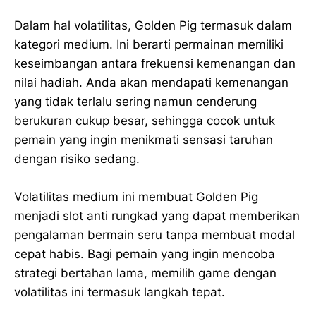
Dalam hal volatilitas, Golden Pig termasuk dalam
kategori medium. Ini berarti permainan memiliki
keseimbangan antara frekuensi kemenangan dan
nilai hadiah. Anda akan mendapati kemenangan
yang tidak terlalu sering namun cenderung
berukuran cukup besar, sehingga cocok untuk
pemain yang ingin menikmati sensasi taruhan
dengan risiko sedang.
Volatilitas medium ini membuat Golden Pig
menjadi slot anti rungkad yang dapat memberikan
pengalaman bermain seru tanpa membuat modal
cepat habis. Bagi pemain yang ingin mencoba
strategi bertahan lama, memilih game dengan
volatilitas ini termasuk langkah tepat.