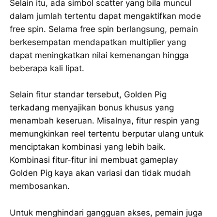
Selain itu, ada simbol scatter yang bila muncul
dalam jumlah tertentu dapat mengaktifkan mode
free spin. Selama free spin berlangsung, pemain
berkesempatan mendapatkan multiplier yang
dapat meningkatkan nilai kemenangan hingga
beberapa kali lipat.
Selain fitur standar tersebut, Golden Pig
terkadang menyajikan bonus khusus yang
menambah keseruan. Misalnya, fitur respin yang
memungkinkan reel tertentu berputar ulang untuk
menciptakan kombinasi yang lebih baik.
Kombinasi fitur-fitur ini membuat gameplay
Golden Pig kaya akan variasi dan tidak mudah
membosankan.
Untuk menghindari gangguan akses, pemain juga