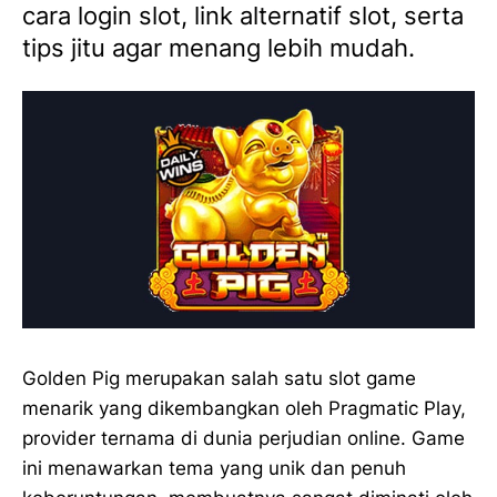
cara login slot, link alternatif slot, serta
tips jitu agar menang lebih mudah.
Golden Pig merupakan salah satu slot game
menarik yang dikembangkan oleh Pragmatic Play,
provider ternama di dunia perjudian online. Game
ini menawarkan tema yang unik dan penuh