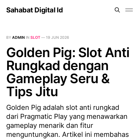
Sahabat Digital Id
BY
ADMIN
IN
SLOT
—
19 JUN 2026
Golden Pig: Slot Anti
Rungkad dengan
Gameplay Seru &
Tips Jitu
Golden Pig adalah slot anti rungkad
dari Pragmatic Play yang menawarkan
gameplay menarik dan fitur
menguntungkan. Artikel ini membahas