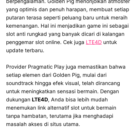
berpengalaman. Golden Pig menonjolkan atmosfer
yang optimis dan penuh harapan, membuat setiap
putaran terasa seperti peluang baru untuk meraih
kemenangan. Hal ini menjadikan game ini sebagai
slot anti rungkad yang banyak dicari di kalangan
penggemar slot online. Cek juga
LTE4D
untuk
update terbaru.
Provider Pragmatic Play juga memastikan bahwa
setiap elemen dari Golden Pig, mulai dari
soundtrack hingga efek visual, telah dirancang
untuk meningkatkan sensasi bermain. Dengan
dukungan
LTE4D
, Anda bisa lebih mudah
menemukan link alternatif slot untuk bermain
tanpa hambatan, terutama jika menghadapi
masalah akses di situs utama.