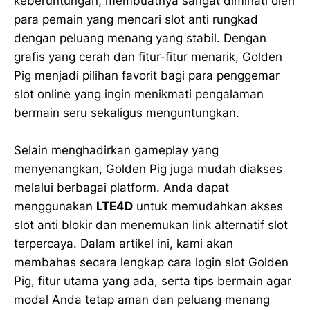
keberuntungan, membuatnya sangat diminati oleh
para pemain yang mencari slot anti rungkad
dengan peluang menang yang stabil. Dengan
grafis yang cerah dan fitur-fitur menarik, Golden
Pig menjadi pilihan favorit bagi para penggemar
slot online yang ingin menikmati pengalaman
bermain seru sekaligus menguntungkan.
Selain menghadirkan gameplay yang
menyenangkan, Golden Pig juga mudah diakses
melalui berbagai platform. Anda dapat
menggunakan
LTE4D
untuk memudahkan akses
slot anti blokir dan menemukan link alternatif slot
terpercaya. Dalam artikel ini, kami akan
membahas secara lengkap cara login slot Golden
Pig, fitur utama yang ada, serta tips bermain agar
modal Anda tetap aman dan peluang menang