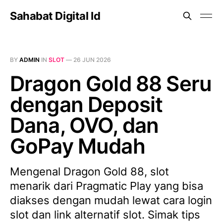
Sahabat Digital Id
BY
ADMIN
IN
SLOT
—
26 JUN 2026
Dragon Gold 88 Seru
dengan Deposit
Dana, OVO, dan
GoPay Mudah
Mengenal Dragon Gold 88, slot
menarik dari Pragmatic Play yang bisa
diakses dengan mudah lewat cara login
slot dan link alternatif slot. Simak tips