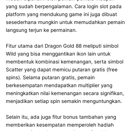
yang sudah berpengalaman. Cara login slot pada
platform yang mendukung game ini juga dibuat
sesederhana mungkin untuk memudahkan pemain
langsung terjun ke permainan.
Fitur utama dari Dragon Gold 88 meliputi simbol
Wild yang bisa menggantikan ikon lain untuk
membentuk kombinasi kemenangan, serta simbol
Scatter yang dapat memicu putaran gratis (free
spins). Selama putaran gratis, pemain
berkesempatan mendapatkan multiplier yang
meningkatkan nilai kemenangan secara signifikan,
menjadikan setiap spin semakin menguntungkan.
Selain itu, ada juga fitur bonus tambahan yang
memberikan kesempatan memperoleh hadiah