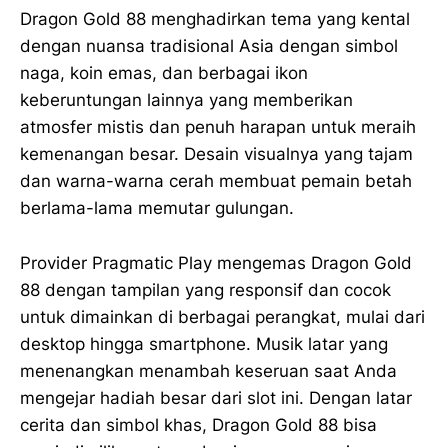
Dragon Gold 88 menghadirkan tema yang kental
dengan nuansa tradisional Asia dengan simbol
naga, koin emas, dan berbagai ikon
keberuntungan lainnya yang memberikan
atmosfer mistis dan penuh harapan untuk meraih
kemenangan besar. Desain visualnya yang tajam
dan warna-warna cerah membuat pemain betah
berlama-lama memutar gulungan.
Provider Pragmatic Play mengemas Dragon Gold
88 dengan tampilan yang responsif dan cocok
untuk dimainkan di berbagai perangkat, mulai dari
desktop hingga smartphone. Musik latar yang
menenangkan menambah keseruan saat Anda
mengejar hadiah besar dari slot ini. Dengan latar
cerita dan simbol khas, Dragon Gold 88 bisa