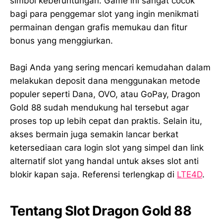
simbol keberuntungan. Game ini sangat cocok
bagi para penggemar slot yang ingin menikmati
permainan dengan grafis memukau dan fitur
bonus yang menggiurkan.
Bagi Anda yang sering mencari kemudahan dalam
melakukan deposit dana menggunakan metode
populer seperti Dana, OVO, atau GoPay, Dragon
Gold 88 sudah mendukung hal tersebut agar
proses top up lebih cepat dan praktis. Selain itu,
akses bermain juga semakin lancar berkat
ketersediaan cara login slot yang simpel dan link
alternatif slot yang handal untuk akses slot anti
blokir kapan saja. Referensi terlengkap di
LTE4D
.
Tentang Slot Dragon Gold 88