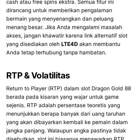
cash atau free spins ekstra. Semua fitur ini
dirancang untuk memberikan pengalaman
bermain yang menyenangkan dan peluang
menang besar. Jika Anda mengalami masalah
akses, jangan khawatir karena link alternatif slot
yang disediakan oleh
LTE4D
akan membantu
Anda tetap terhubung tanpa hambatan.
RTP & Volatilitas
Return to Player (RTP) dalam slot Dragon Gold 88
berada pada kisaran yang wajar untuk game
sejenis. RTP adalah persentase teoretis yang
menunjukkan berapa banyak dari uang taruhan
yang akan dibayarkan kembali ke pemain dalam
jangka panjang. Walaupun angka pastinya tidak
disebutkan, slot ini biasanya menawarkan RTP