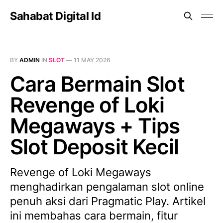
Sahabat Digital Id
BY
ADMIN
IN
SLOT
—
11 MAY 2026
Cara Bermain Slot
Revenge of Loki
Megaways + Tips
Slot Deposit Kecil
Revenge of Loki Megaways
menghadirkan pengalaman slot online
penuh aksi dari Pragmatic Play. Artikel
ini membahas cara bermain, fitur