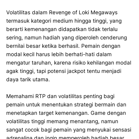
Volatilitas dalam Revenge of Loki Megaways
termasuk kategori medium hingga tinggi, yang
berarti kemenangan didapatkan tidak terlalu
sering, namun hadiah yang diperoleh cenderung
bernilai besar ketika berhasil. Pemain dengan
modal kecil harus lebih berhati-hati dalam
mengatur taruhan, karena risiko kehilangan modal
agak tinggi, tapi potensi jackpot tentu menjadi
daya tarik utama.
Memahami RTP dan volatilitas penting bagi
pemain untuk menentukan strategi bermain dan
menetapkan target kemenangan. Game dengan
volatilitas tinggi memang menantang, namun
sangat cocok bagi pemain yang menyukai sensasi
adrenalina dan ingin memperoleh hadiah besar