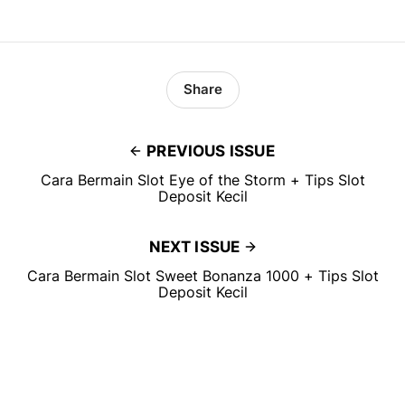
Share
PREVIOUS ISSUE
Cara Bermain Slot Eye of the Storm + Tips Slot
Deposit Kecil
NEXT ISSUE
Cara Bermain Slot Sweet Bonanza 1000 + Tips Slot
Deposit Kecil