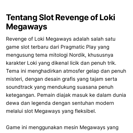
Tentang Slot Revenge of Loki
Megaways
Revenge of Loki Megaways adalah salah satu
game slot terbaru dari Pragmatic Play yang
mengusung tema mitologi Nordik, khususnya
karakter Loki yang dikenal licik dan penuh trik.
Tema ini menghadirkan atmosfer gelap dan penuh
misteri, dengan desain grafis yang tajam serta
soundtrack yang mendukung suasana penuh
ketegangan. Pemain diajak masuk ke dalam dunia
dewa dan legenda dengan sentuhan modern
melalui slot Megaways yang fleksibel.
Game ini menggunakan mesin Megaways yang