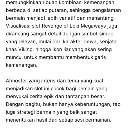
memungkinkan ribuan kombinasi kemenangan
berbeda di setiap putaran, sehingga pengalaman
bermain menjadi lebih variatif dan menantang.
Visualisasi slot Revenge of Loki Megaways juga
dirancang sangat detail dengan simbol-simbol
yang relevan, mulai dari karakter dewa, senjata
khas Viking, hingga ikon liar yang akan sering
muncul untuk membantu membentuk garis
kemenangan.
Atmosfer yang intens dan tema yang kuat
menjadikan slot ini cocok bagi pemain yang
menyukai cerita epik dan tantangan besar.
Dengan begitu, bukan hanya keberuntungan, tapi
juga strategi bermain yang baik sangat
menentukan hasil dari setiap sesi permainan.