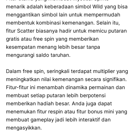
menarik adalah keberadaan simbol Wild yang bisa
menggantikan simbol lain untuk mempermudah
membentuk kombinasi kemenangan. Selain itu,
fitur Scatter biasanya hadir untuk memicu putaran
gratis atau free spin yang memberikan
kesempatan menang lebih besar tanpa
mengurangi saldo taruhan.
Dalam free spin, seringkali terdapat multiplier yang
meningkatkan nilai kemenangan secara signifikan.
Fitur-fitur ini menambah dinamika permainan dan
membuat setiap putaran lebih berpotensi
memberikan hadiah besar. Anda juga dapat
menemukan fitur respin atau fitur bonus mini yang
membuat gameplay jadi lebih interaktif dan
mengasyikkan.