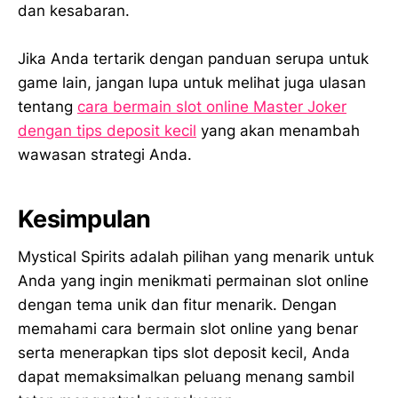
dan kesabaran.
Jika Anda tertarik dengan panduan serupa untuk
game lain, jangan lupa untuk melihat juga ulasan
tentang
cara bermain slot online Master Joker
dengan tips deposit kecil
yang akan menambah
wawasan strategi Anda.
Kesimpulan
Mystical Spirits adalah pilihan yang menarik untuk
Anda yang ingin menikmati permainan slot online
dengan tema unik dan fitur menarik. Dengan
memahami cara bermain slot online yang benar
serta menerapkan tips slot deposit kecil, Anda
dapat memaksimalkan peluang menang sambil