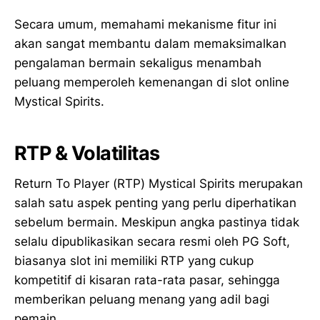
Secara umum, memahami mekanisme fitur ini
akan sangat membantu dalam memaksimalkan
pengalaman bermain sekaligus menambah
peluang memperoleh kemenangan di slot online
Mystical Spirits.
RTP & Volatilitas
Return To Player (RTP) Mystical Spirits merupakan
salah satu aspek penting yang perlu diperhatikan
sebelum bermain. Meskipun angka pastinya tidak
selalu dipublikasikan secara resmi oleh PG Soft,
biasanya slot ini memiliki RTP yang cukup
kompetitif di kisaran rata-rata pasar, sehingga
memberikan peluang menang yang adil bagi
pemain.