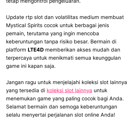
tetap mengontrol pengeluaran.
Update rtp slot dan volatilitas medium membuat
Mystical Spirits cocok untuk berbagai jenis
pemain, terutama yang ingin mencoba
keberuntungan tanpa risiko besar. Bermain di
platform
LTE4D
memberikan akses mudah dan
terpercaya untuk menikmati semua keunggulan
game ini kapan saja.
Jangan ragu untuk menjelajahi koleksi slot lainnya
yang tersedia di
koleksi slot lainnya
untuk
menemukan game yang paling cocok bagi Anda.
Selamat bermain dan semoga keberuntungan
selalu menyertai perjalanan slot online Anda!