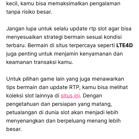
kecil, kamu bisa memaksimalkan pengalaman
tanpa risiko besar.
Jangan lupa untuk selalu update rtp slot agar bisa
menyesuaikan strategi bermain sesuai kondisi
terbaru. Bermain di situs terpercaya seperti
LTE4D
juga penting untuk menjamin kenyamanan dan
keamanan transaksi kamu.
Untuk pilihan game lain yang juga menawarkan
tips bermain dan update RTP, kamu bisa melihat
koleksi slot lainnya di
situs ini
. Dengan
pengetahuan dan persiapan yang matang,
petualangan di dunia slot akan menjadi lebih
menyenangkan dan berpeluang menang lebih
besar.