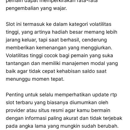
pemain dapat memperkirakan rata-rata
pengembalian yang wajar.
Slot ini termasuk ke dalam kategori volatilitas
tinggi, yang artinya hadiah besar memang lebih
jarang keluar, tapi saat berhasil, cenderung
memberikan kemenangan yang menggiurkan.
Volatilitas tinggi cocok bagi pemain yang suka
tantangan dan memiliki manajemen modal yang
baik agar tidak cepat kehabisan saldo saat
menunggu momen tepat.
Penting untuk selalu memperhatikan update rtp
slot terbaru yang biasanya diumumkan oleh
provider atau situs resmi agar kamu bermain
dengan informasi paling akurat dan tidak terjebak
pada angka lama yang mungkin sudah berubah.