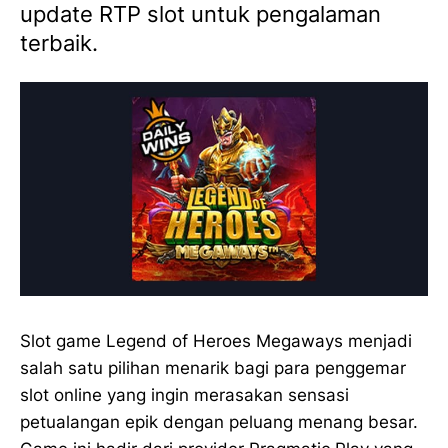
update RTP slot untuk pengalaman
terbaik.
Slot game Legend of Heroes Megaways menjadi
salah satu pilihan menarik bagi para penggemar
slot online yang ingin merasakan sensasi
petualangan epik dengan peluang menang besar.