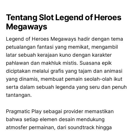
Tentang Slot Legend of Heroes
Megaways
Legend of Heroes Megaways hadir dengan tema
petualangan fantasi yang memikat, mengambil
latar sebuah kerajaan kuno dengan karakter
pahlawan dan makhluk mistis. Suasana epik
diciptakan melalui grafis yang tajam dan animasi
yang dinamis, membuat pemain seolah-olah ikut
serta dalam sebuah legenda yang seru dan penuh
tantangan.
Pragmatic Play sebagai provider memastikan
bahwa setiap elemen desain mendukung
atmosfer permainan, dari soundtrack hingga