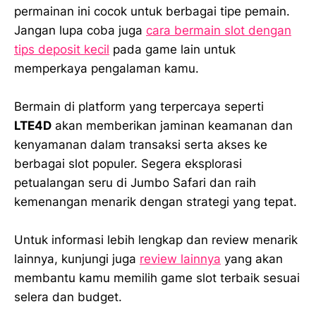
permainan ini cocok untuk berbagai tipe pemain.
Jangan lupa coba juga
cara bermain slot dengan
tips deposit kecil
pada game lain untuk
memperkaya pengalaman kamu.
Bermain di platform yang terpercaya seperti
LTE4D
akan memberikan jaminan keamanan dan
kenyamanan dalam transaksi serta akses ke
berbagai slot populer. Segera eksplorasi
petualangan seru di Jumbo Safari dan raih
kemenangan menarik dengan strategi yang tepat.
Untuk informasi lebih lengkap dan review menarik
lainnya, kunjungi juga
review lainnya
yang akan
membantu kamu memilih game slot terbaik sesuai
selera dan budget.