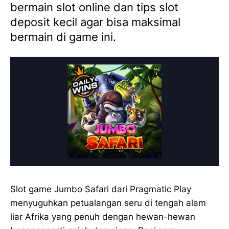
bermain slot online dan tips slot
deposit kecil agar bisa maksimal
bermain di game ini.
Slot game Jumbo Safari dari Pragmatic Play
menyuguhkan petualangan seru di tengah alam
liar Afrika yang penuh dengan hewan-hewan