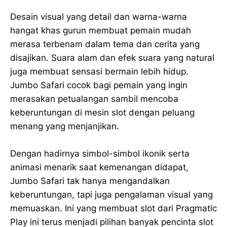
Desain visual yang detail dan warna-warna
hangat khas gurun membuat pemain mudah
merasa terbenam dalam tema dan cerita yang
disajikan. Suara alam dan efek suara yang natural
juga membuat sensasi bermain lebih hidup.
Jumbo Safari cocok bagi pemain yang ingin
merasakan petualangan sambil mencoba
keberuntungan di mesin slot dengan peluang
menang yang menjanjikan.
Dengan hadirnya simbol-simbol ikonik serta
animasi menarik saat kemenangan didapat,
Jumbo Safari tak hanya mengandalkan
keberuntungan, tapi juga pengalaman visual yang
memuaskan. Ini yang membuat slot dari Pragmatic
Play ini terus menjadi pilihan banyak pencinta slot