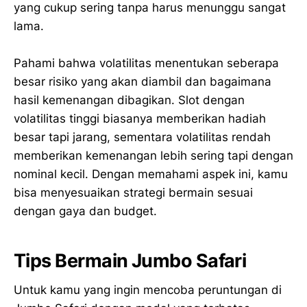
yang cukup sering tanpa harus menunggu sangat
lama.
Pahami bahwa volatilitas menentukan seberapa
besar risiko yang akan diambil dan bagaimana
hasil kemenangan dibagikan. Slot dengan
volatilitas tinggi biasanya memberikan hadiah
besar tapi jarang, sementara volatilitas rendah
memberikan kemenangan lebih sering tapi dengan
nominal kecil. Dengan memahami aspek ini, kamu
bisa menyesuaikan strategi bermain sesuai
dengan gaya dan budget.
Tips Bermain Jumbo Safari
Untuk kamu yang ingin mencoba peruntungan di