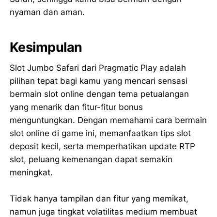
nyaman dan aman.
Kesimpulan
Slot Jumbo Safari dari Pragmatic Play adalah
pilihan tepat bagi kamu yang mencari sensasi
bermain slot online dengan tema petualangan
yang menarik dan fitur-fitur bonus
menguntungkan. Dengan memahami cara bermain
slot online di game ini, memanfaatkan tips slot
deposit kecil, serta memperhatikan update RTP
slot, peluang kemenangan dapat semakin
meningkat.
Tidak hanya tampilan dan fitur yang memikat,
namun juga tingkat volatilitas medium membuat