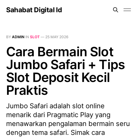
Sahabat Digital Id
BY
ADMIN
IN
SLOT
—
25 MAY 2026
Cara Bermain Slot
Jumbo Safari + Tips
Slot Deposit Kecil
Praktis
Jumbo Safari adalah slot online
menarik dari Pragmatic Play yang
menawarkan pengalaman bermain seru
dengan tema safari. Simak cara