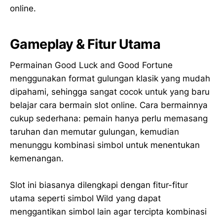
online.
Gameplay & Fitur Utama
Permainan Good Luck and Good Fortune
menggunakan format gulungan klasik yang mudah
dipahami, sehingga sangat cocok untuk yang baru
belajar cara bermain slot online. Cara bermainnya
cukup sederhana: pemain hanya perlu memasang
taruhan dan memutar gulungan, kemudian
menunggu kombinasi simbol untuk menentukan
kemenangan.
Slot ini biasanya dilengkapi dengan fitur-fitur
utama seperti simbol Wild yang dapat
menggantikan simbol lain agar tercipta kombinasi