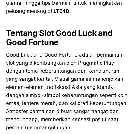
utama, hingga tips bermain untuk meningkatkan
peluang menang di
LTE4D
.
Tentang Slot Good Luck and
Good Fortune
Good Luck and Good Fortune adalah permainan
slot yang dikembangkan oleh Pragmatic Play
dengan tema keberuntungan dan kemakmuran
yang sangat kental. Visual game ini menonjolkan
elemen-elemen tradisional Asia yang identik
dengan simbol-simbol keberuntungan seperti koin
emas, lentera merah, dan kaligrafi keberuntungan.
Atmosfer permainan dibuat sangat hangat dan
mengundang, memberikan sensasi positif saat
pemain memutar gulungan.