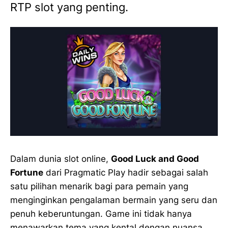
RTP slot yang penting.
Dalam dunia slot online,
Good Luck and Good
Fortune
dari Pragmatic Play hadir sebagai salah
satu pilihan menarik bagi para pemain yang
menginginkan pengalaman bermain yang seru dan
penuh keberuntungan. Game ini tidak hanya
menawarkan tema yang kental dengan nuansa