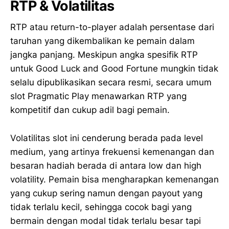
RTP & Volatilitas
RTP atau return-to-player adalah persentase dari
taruhan yang dikembalikan ke pemain dalam
jangka panjang. Meskipun angka spesifik RTP
untuk Good Luck and Good Fortune mungkin tidak
selalu dipublikasikan secara resmi, secara umum
slot Pragmatic Play menawarkan RTP yang
kompetitif dan cukup adil bagi pemain.
Volatilitas slot ini cenderung berada pada level
medium, yang artinya frekuensi kemenangan dan
besaran hadiah berada di antara low dan high
volatility. Pemain bisa mengharapkan kemenangan
yang cukup sering namun dengan payout yang
tidak terlalu kecil, sehingga cocok bagi yang
bermain dengan modal tidak terlalu besar tapi