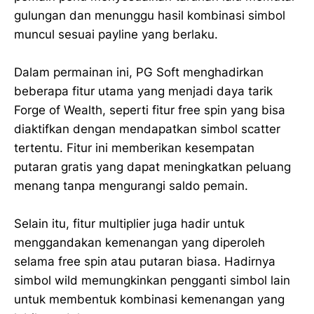
gulungan dan menunggu hasil kombinasi simbol
muncul sesuai payline yang berlaku.
Dalam permainan ini, PG Soft menghadirkan
beberapa fitur utama yang menjadi daya tarik
Forge of Wealth, seperti fitur free spin yang bisa
diaktifkan dengan mendapatkan simbol scatter
tertentu. Fitur ini memberikan kesempatan
putaran gratis yang dapat meningkatkan peluang
menang tanpa mengurangi saldo pemain.
Selain itu, fitur multiplier juga hadir untuk
menggandakan kemenangan yang diperoleh
selama free spin atau putaran biasa. Hadirnya
simbol wild memungkinkan pengganti simbol lain
untuk membentuk kombinasi kemenangan yang