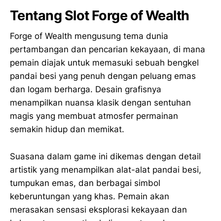
Tentang Slot Forge of Wealth
Forge of Wealth mengusung tema dunia
pertambangan dan pencarian kekayaan, di mana
pemain diajak untuk memasuki sebuah bengkel
pandai besi yang penuh dengan peluang emas
dan logam berharga. Desain grafisnya
menampilkan nuansa klasik dengan sentuhan
magis yang membuat atmosfer permainan
semakin hidup dan memikat.
Suasana dalam game ini dikemas dengan detail
artistik yang menampilkan alat-alat pandai besi,
tumpukan emas, dan berbagai simbol
keberuntungan yang khas. Pemain akan
merasakan sensasi eksplorasi kekayaan dan