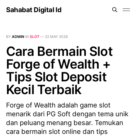
Sahabat Digital Id
BY
ADMIN
IN
SLOT
—
22 MAY 2026
Cara Bermain Slot
Forge of Wealth +
Tips Slot Deposit
Kecil Terbaik
Forge of Wealth adalah game slot
menarik dari PG Soft dengan tema unik
dan peluang menang besar. Temukan
cara bermain slot online dan tips