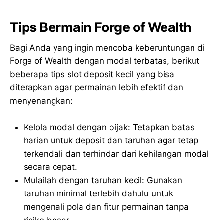
Tips Bermain Forge of Wealth
Bagi Anda yang ingin mencoba keberuntungan di
Forge of Wealth dengan modal terbatas, berikut
beberapa tips slot deposit kecil yang bisa
diterapkan agar permainan lebih efektif dan
menyenangkan:
Kelola modal dengan bijak: Tetapkan batas
harian untuk deposit dan taruhan agar tetap
terkendali dan terhindar dari kehilangan modal
secara cepat.
Mulailah dengan taruhan kecil: Gunakan
taruhan minimal terlebih dahulu untuk
mengenali pola dan fitur permainan tanpa