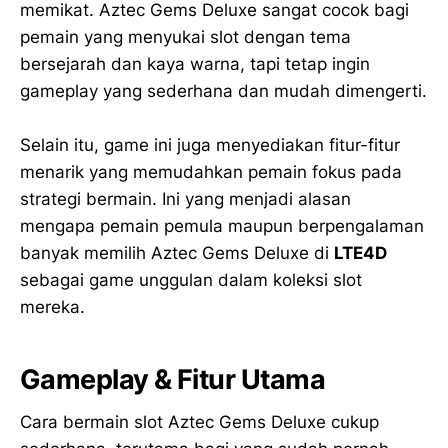
memikat. Aztec Gems Deluxe sangat cocok bagi
pemain yang menyukai slot dengan tema
bersejarah dan kaya warna, tapi tetap ingin
gameplay yang sederhana dan mudah dimengerti.
Selain itu, game ini juga menyediakan fitur-fitur
menarik yang memudahkan pemain fokus pada
strategi bermain. Ini yang menjadi alasan
mengapa pemain pemula maupun berpengalaman
banyak memilih Aztec Gems Deluxe di
LTE4D
sebagai game unggulan dalam koleksi slot
mereka.
Gameplay & Fitur Utama
Cara bermain slot Aztec Gems Deluxe cukup