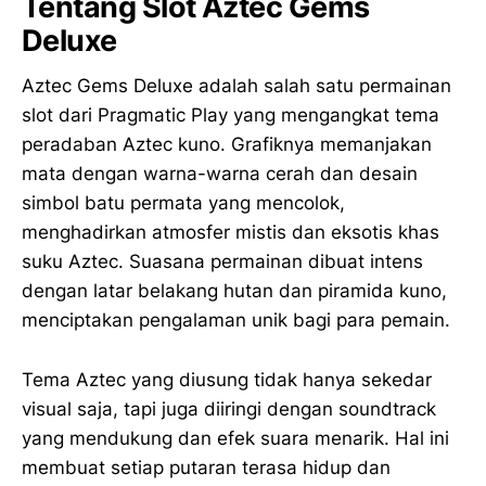
Tentang Slot Aztec Gems
Deluxe
Aztec Gems Deluxe adalah salah satu permainan
slot dari Pragmatic Play yang mengangkat tema
peradaban Aztec kuno. Grafiknya memanjakan
mata dengan warna-warna cerah dan desain
simbol batu permata yang mencolok,
menghadirkan atmosfer mistis dan eksotis khas
suku Aztec. Suasana permainan dibuat intens
dengan latar belakang hutan dan piramida kuno,
menciptakan pengalaman unik bagi para pemain.
Tema Aztec yang diusung tidak hanya sekedar
visual saja, tapi juga diiringi dengan soundtrack
yang mendukung dan efek suara menarik. Hal ini
membuat setiap putaran terasa hidup dan