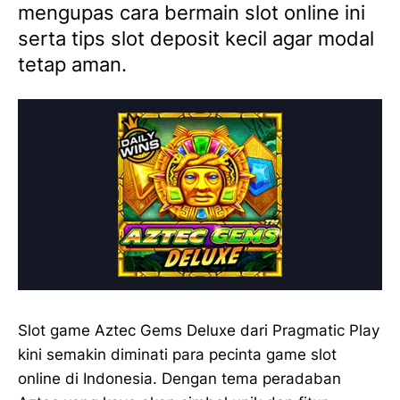
mengupas cara bermain slot online ini
serta tips slot deposit kecil agar modal
tetap aman.
Slot game Aztec Gems Deluxe dari Pragmatic Play
kini semakin diminati para pecinta game slot
online di Indonesia. Dengan tema peradaban