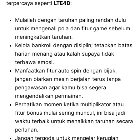
terpercaya seperti
LTE4D
:
Mulailah dengan taruhan paling rendah dulu
untuk mengenali pola dan fitur game sebelum
meningkatkan taruhan.
Kelola bankroll dengan disiplin; tetapkan batas
harian menang atau kalah supaya tidak
terbawa emosi.
Manfaatkan fitur auto spin dengan bijak,
jangan biarkan mesin berjalan terus tanpa
pengawasan agar kamu bisa segera
mengendalikan permainan.
Perhatikan momen ketika multiplikator atau
fitur bonus mulai sering muncul, ini bisa jadi
waktu terbaik untuk menaikkan taruhan secara
perlahan.
Jangan tergoda untuk mengejar kerugian